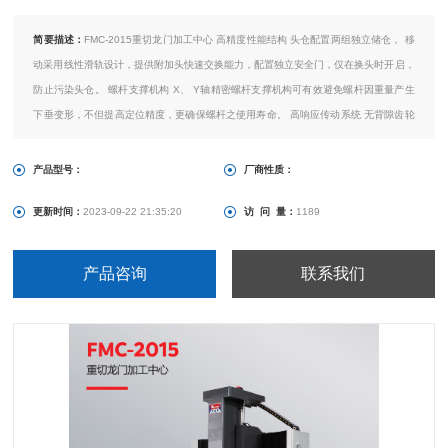
简要描述：
FMC-2015重切龙门加工中心 高精度性能结构 头仓配置两组独立储仓， 移
动采用线性滑轨设计，提供附加头快速交换能力，配置独立安全门，仅在换头时开启，
防止污染头仓。 螺杆支撑机构 X、 Y轴精密螺杆支撑机构可有效避免螺杆因重量产生
下垂变形，不但提高定位精度，更确保螺杆之使用寿命。 高响应传动系统 无背隙齿轮
箱增强进给推力。 双倍推力轴承支撑，定位精度提高两倍。 降低热变形，保持佳重复
精度。
产品型号：
厂商性质：
更新时间：
2023-09-22 21:35:20
访 问 量：
1189
产品咨询
联系我们